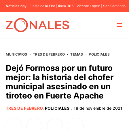
Noticias hoy
Fiesta de la Flor
línea 306
Vicente López
San Fernando
MUNICIPIOS
MUNICIPIOS
·
TRES DE FEBRERO
·
TEMAS
·
POLICIALES
CABA
Dejó Formosa por un futuro
mejor: la historia del chofer
BUENOS AIRES
municipal asesinado en un
tiroteo en Fuerte Apache
PROVINCIAS
TRES DE FEBRERO
.
POLICIALES
18 de noviembre de 2021
·
ELECCIONES 2023