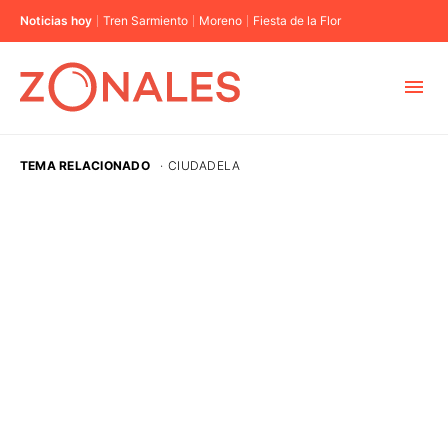
Noticias hoy
Tren Sarmiento
Moreno
Fiesta de la Flor
MUNICIPIOS
TEMA RELACIONADO
·
CIUDADELA
CABA
BUENOS AIRES
PROVINCIAS
ELECCIONES 2023