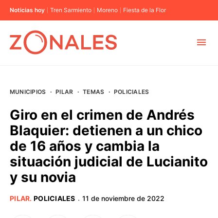
Noticias hoy
Tren Sarmiento
Moreno
Fiesta de la Flor
MUNICIPIOS
MUNICIPIOS
·
PILAR
·
TEMAS
·
POLICIALES
CABA
Giro en el crimen de Andrés
Blaquier: detienen a un chico
BUENOS AIRES
de 16 años y cambia la
situación judicial de Lucianito
PROVINCIAS
y su novia
ELECCIONES 2023
PILAR
.
POLICIALES
11 de noviembre de 2022
·