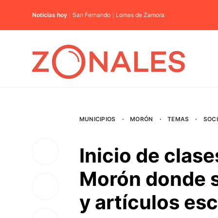
Noticias hoy
San Fernando
Lomas de Zamora
MUNICIPIOS
·
MORÓN
·
TEMAS
·
SOC
Inicio de clase
Morón donde s
y artículos es