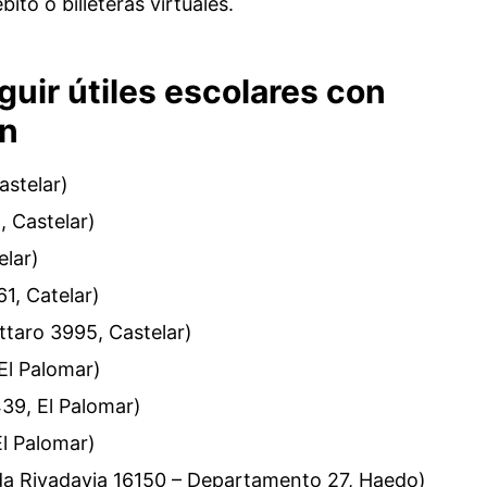
bito o billeteras virtuales.
uir útiles escolares con
ón
astelar)
, Castelar)
elar)
61, Catelar)
ttaro 3995, Castelar)
 El Palomar)
439, El Palomar)
El Palomar)
da Rivadavia 16150 – Departamento 27, Haedo)