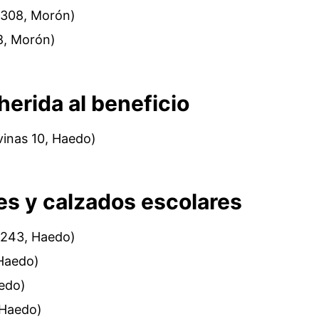
n 308, Morón)
88, Morón)
herida al beneficio
vinas 10, Haedo)
es y calzados escolares
6243, Haedo)
 Haedo)
edo)
 Haedo)