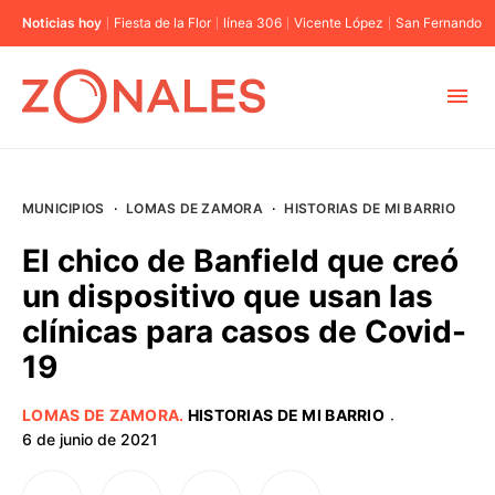
Noticias hoy
Fiesta de la Flor
línea 306
Vicente López
San Fernando
MUNICIPIOS
MUNICIPIOS
·
LOMAS DE ZAMORA
·
HISTORIAS DE MI BARRIO
CABA
El chico de Banfield que creó
un dispositivo que usan las
BUENOS AIRES
clínicas para casos de Covid-
19
PROVINCIAS
LOMAS DE ZAMORA
.
HISTORIAS DE MI BARRIO
·
ELECCIONES 2023
6 de junio de 2021