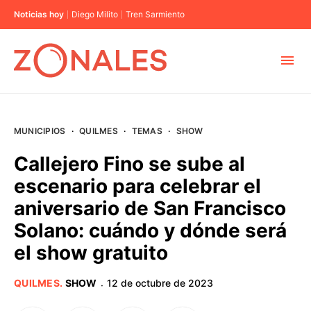
Noticias hoy
Diego Milito
Tren Sarmiento
MUNICIPIOS
MUNICIPIOS
·
QUILMES
·
TEMAS
·
SHOW
CABA
Callejero Fino se sube al
escenario para celebrar el
BUENOS AIRES
aniversario de San Francisco
Solano: cuándo y dónde será
PROVINCIAS
el show gratuito
ELECCIONES 2023
QUILMES
.
SHOW
12 de octubre de 2023
·