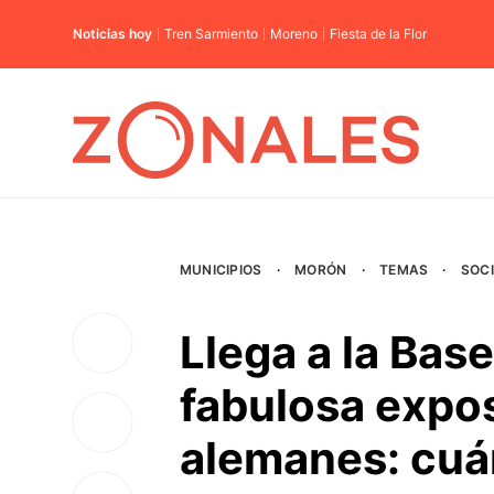
Noticias hoy
Tren Sarmiento
Moreno
Fiesta de la Flor
MUNICIPIOS
·
MORÓN
·
TEMAS
·
SOC
Llega a la Bas
fabulosa expos
alemanes: cuá