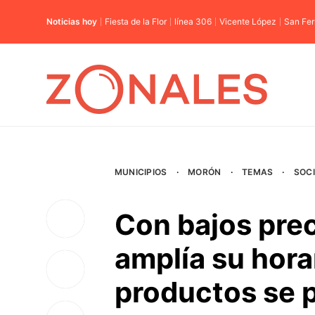
Noticias hoy
Fiesta de la Flor
línea 306
Vicente López
San Fe
MUNICIPIOS
·
MORÓN
·
TEMAS
·
SOC
Con bajos pre
amplía su horar
productos se 