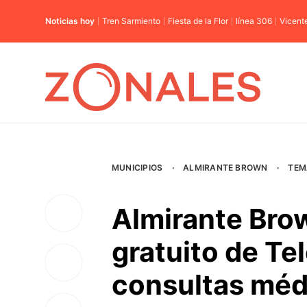
Noticias hoy
Tren Sarmiento
Fiesta de la Flor
línea 306
Vicent
MUNICIPIOS
·
ALMIRANTE BROWN
·
TEM
Almirante Brow
gratuito de T
consultas méd