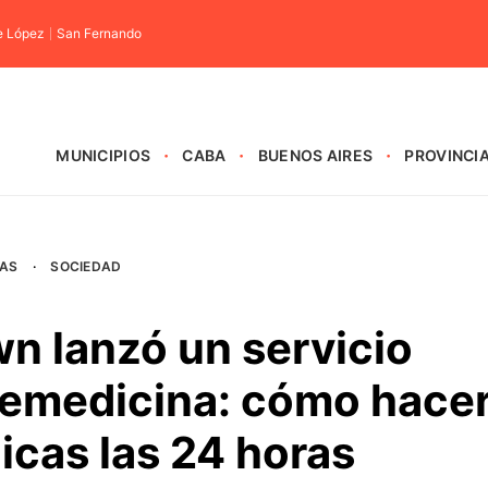
e López
San Fernando
MUNICIPIOS
CABA
BUENOS AIRES
PROVINCI
AS
·
SOCIEDAD
n lanzó un servicio
elemedicina: cómo hace
icas las 24 horas