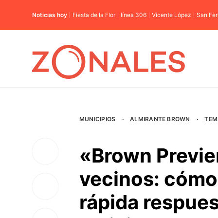
Noticias hoy
Fiesta de la Flor
línea 306
Vicente López
San Fe
MUNICIPIOS
·
ALMIRANTE BROWN
·
TEM
«Brown Previe
vecinos: cómo 
rápida respues