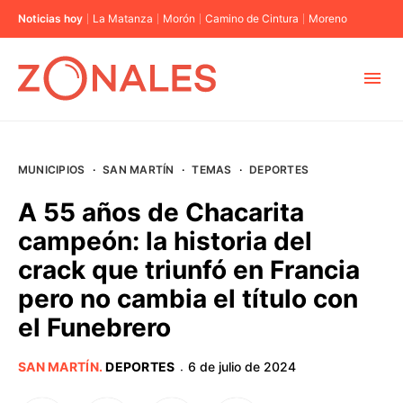
Noticias hoy
La Matanza
Morón
Camino de Cintura
Moreno
MUNICIPIOS
MUNICIPIOS
·
SAN MARTÍN
·
TEMAS
·
DEPORTES
CABA
A 55 años de Chacarita
campeón: la historia del
BUENOS AIRES
crack que triunfó en Francia
pero no cambia el título con
PROVINCIAS
el Funebrero
ELECCIONES 2023
SAN MARTÍN
.
DEPORTES
6 de julio de 2024
·