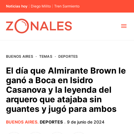
Noticias hoy
Diego Milito
Tren Sarmiento
MUNICIPIOS
BUENOS AIRES
·
TEMAS
·
DEPORTES
CABA
El día que Almirante Brown le
ganó a Boca en Isidro
BUENOS AIRES
Casanova y la leyenda del
arquero que atajaba sin
PROVINCIAS
guantes y jugó para ambos
ELECCIONES 2023
BUENOS AIRES
.
DEPORTES
9 de junio de 2024
·