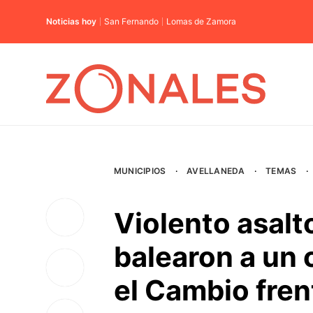
Noticias hoy
San Fernando
Lomas de Zamora
MUNICIPIOS
·
AVELLANEDA
·
TEMAS
·
Violento asalt
balearon a un 
el Cambio fren