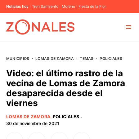
Noticias hoy
Tren Sarmiento
Moreno
Fiesta de la Flor
MUNICIPIOS
MUNICIPIOS
·
LOMAS DE ZAMORA
·
TEMAS
·
POLICIALES
CABA
Video: el último rastro de la
vecina de Lomas de Zamora
BUENOS AIRES
desaparecida desde el
viernes
PROVINCIAS
LOMAS DE ZAMORA
.
POLICIALES
·
ELECCIONES 2023
30 de noviembre de 2021