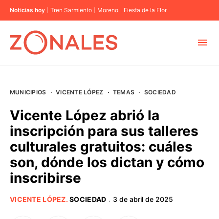
Noticias hoy
Tren Sarmiento
Moreno
Fiesta de la Flor
MUNICIPIOS
MUNICIPIOS
·
VICENTE LÓPEZ
·
TEMAS
·
SOCIEDAD
CABA
Vicente López abrió la
inscripción para sus talleres
BUENOS AIRES
culturales gratuitos: cuáles
son, dónde los dictan y cómo
PROVINCIAS
inscribirse
ELECCIONES 2023
VICENTE LÓPEZ
.
SOCIEDAD
3 de abril de 2025
·