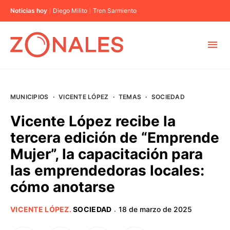
Noticias hoy
Diego Milito
Tren Sarmiento
MUNICIPIOS
MUNICIPIOS
·
VICENTE LÓPEZ
·
TEMAS
·
SOCIEDAD
CABA
Vicente López recibe la
tercera edición de “Emprende
BUENOS AIRES
Mujer”, la capacitación para
las emprendedoras locales:
PROVINCIAS
cómo anotarse
ELECCIONES 2023
VICENTE LÓPEZ
.
SOCIEDAD
18 de marzo de 2025
·