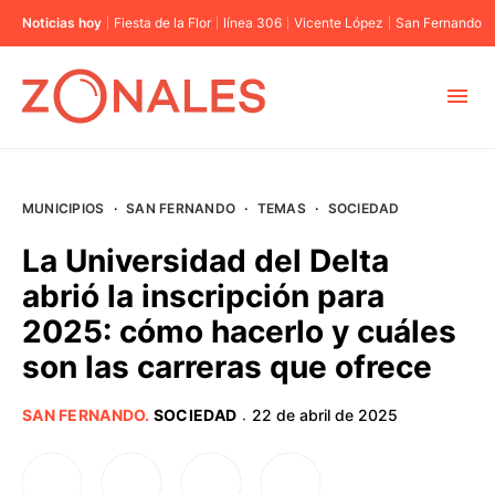
Noticias hoy
Fiesta de la Flor
línea 306
Vicente López
San Fernando
MUNICIPIOS
MUNICIPIOS
·
SAN FERNANDO
·
TEMAS
·
SOCIEDAD
CABA
La Universidad del Delta
abrió la inscripción para
BUENOS AIRES
2025: cómo hacerlo y cuáles
son las carreras que ofrece
PROVINCIAS
SAN FERNANDO
.
SOCIEDAD
22 de abril de 2025
·
ELECCIONES 2023