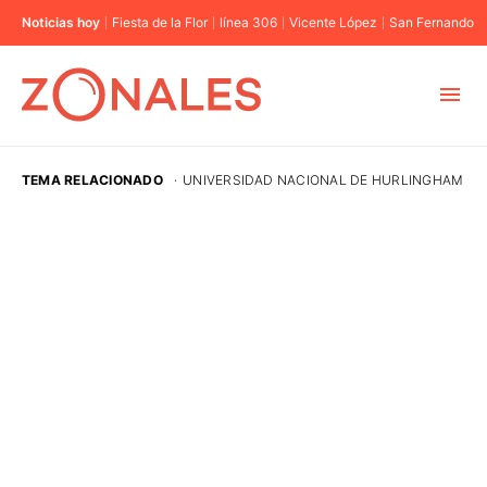
Noticias hoy
Fiesta de la Flor
línea 306
Vicente López
San Fernando
MUNICIPIOS
TEMA RELACIONADO
·
UNIVERSIDAD NACIONAL DE HURLINGHAM
CABA
BUENOS AIRES
PROVINCIAS
ELECCIONES 2023