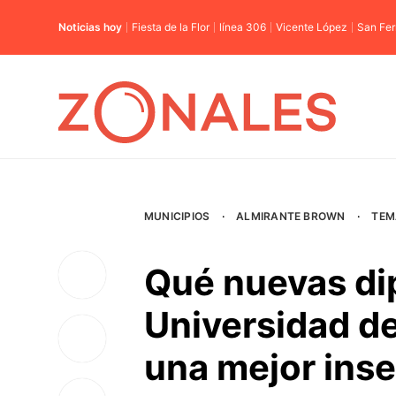
Noticias hoy
Fiesta de la Flor
línea 306
Vicente López
San Fe
MUNICIPIOS
·
ALMIRANTE BROWN
·
TEM
Qué nuevas dip
Universidad d
una mejor inse