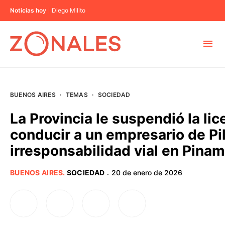
Noticias hoy
Diego Milito
MUNICIPIOS
BUENOS AIRES
·
TEMAS
·
SOCIEDAD
CABA
La Provincia le suspendió la lic
conducir a un empresario de Pi
BUENOS AIRES
irresponsabilidad vial en Pinam
PROVINCIAS
BUENOS AIRES
.
SOCIEDAD
20 de enero de 2026
·
ELECCIONES 2023