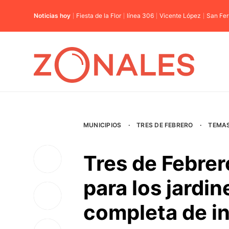
Noticias hoy
Fiesta de la Flor
línea 306
Vicente López
San Fe
MUNICIPIOS
·
TRES DE FEBRERO
·
TEMA
Tres de Febrero
para los jardin
completa de i