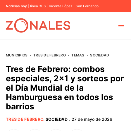
Noticias hoy
línea 306
Vicente López
San Fernando
MUNICIPIOS
MUNICIPIOS
·
TRES DE FEBRERO
·
TEMAS
·
SOCIEDAD
CABA
Tres de Febrero: combos
especiales, 2×1 y sorteos por
BUENOS AIRES
el Día Mundial de la
Hamburguesa en todos los
PROVINCIAS
barrios
ELECCIONES 2023
TRES DE FEBRERO
.
SOCIEDAD
27 de mayo de 2026
·