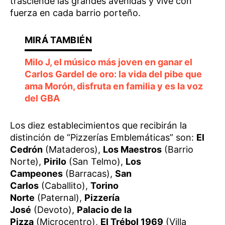
trasciende las grandes avenidas y vive con
fuerza en cada barrio porteño.
Milo J, el músico más joven en ganar el
Carlos Gardel de oro: la vida del pibe que
ama Morón, disfruta en familia y es la voz
del GBA
Los diez establecimientos que recibirán la
distinción de “Pizzerías Emblemáticas” son:
El
Cedrón
(Mataderos),
Los Maestros
(Barrio
Norte),
Pirilo
(San Telmo),
Los
Campeones
(Barracas),
San
Carlos
(Caballito),
Torino
Norte
(Paternal),
Pizzería
José
(Devoto),
Palacio de la
Pizza
(Microcentro),
El Trébol 1969
(Villa