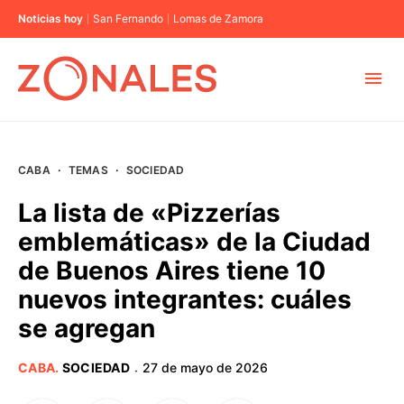
Noticias hoy
San Fernando
Lomas de Zamora
MUNICIPIOS
CABA
·
TEMAS
·
SOCIEDAD
CABA
La lista de «Pizzerías
emblemáticas» de la Ciudad
BUENOS AIRES
de Buenos Aires tiene 10
nuevos integrantes: cuáles
PROVINCIAS
se agregan
ELECCIONES 2023
CABA
.
SOCIEDAD
27 de mayo de 2026
·