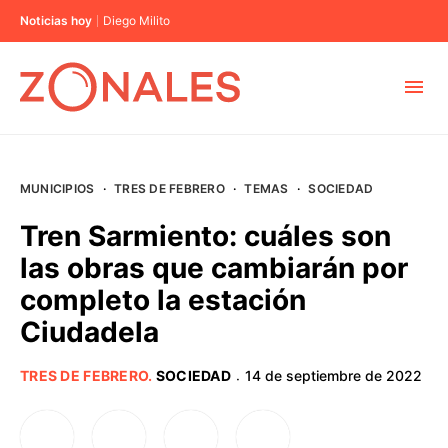
Noticias hoy
Diego Milito
MUNICIPIOS
MUNICIPIOS
·
TRES DE FEBRERO
·
TEMAS
·
SOCIEDAD
CABA
Tren Sarmiento: cuáles son
las obras que cambiarán por
BUENOS AIRES
completo la estación
Ciudadela
PROVINCIAS
TRES DE FEBRERO
.
SOCIEDAD
14 de septiembre de 2022
·
ELECCIONES 2023