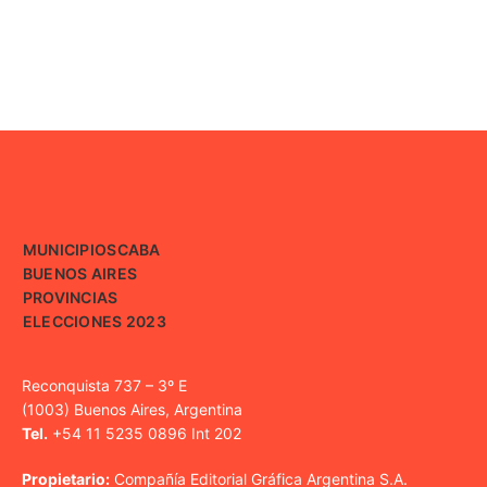
MUNICIPIOS
CABA
BUENOS AIRES
PROVINCIAS
ELECCIONES 2023
Reconquista 737 – 3º E
(1003) Buenos Aires, Argentina
Tel.
+54 11 5235 0896 Int 202
Propietario:
Compañía Editorial Gráfica Argentina S.A.