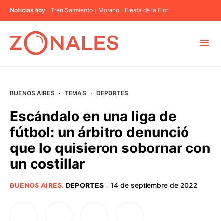
Noticias hoy
Tren Sarmiento
Moreno
Fiesta de la Flor
MUNICIPIOS
BUENOS AIRES
·
TEMAS
·
DEPORTES
CABA
Escándalo en una liga de
fútbol: un árbitro denunció
BUENOS AIRES
que lo quisieron sobornar con
un costillar
PROVINCIAS
BUENOS AIRES
.
DEPORTES
14 de septiembre de 2022
·
ELECCIONES 2023