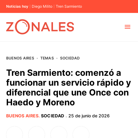
Noticias hoy
Diego Milito
Tren Sarmiento
MUNICIPIOS
BUENOS AIRES
·
TEMAS
·
SOCIEDAD
CABA
Tren Sarmiento: comenzó a
funcionar un servicio rápido y
BUENOS AIRES
diferencial que une Once con
Haedo y Moreno
PROVINCIAS
BUENOS AIRES
.
SOCIEDAD
25 de junio de 2026
·
ELECCIONES 2023