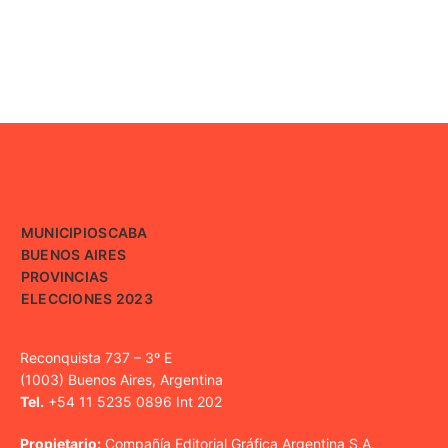
MUNICIPIOS
CABA
BUENOS AIRES
PROVINCIAS
ELECCIONES 2023
Reconquista 737 – 3º E
(1003) Buenos Aires, Argentina
Tel.
+54 11 5235 0896 Int 202
Propietario:
Compañía Editorial Gráfica Argentina S.A.