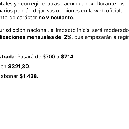
tales y «corregir el atraso acumulado». Durante los
uarios podrán dejar sus opiniones en la web oficial,
ento de carácter
no vinculante
.
jurisdicción nacional, el impacto inicial será moderado
alizaciones mensuales del 2%
, que empezarán a regir
strada:
Pasará de $700 a
$714
.
á en
$321,30
.
 abonar
$1.428
.