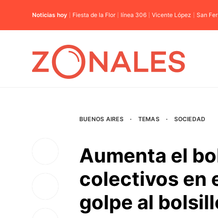
Noticias hoy
Fiesta de la Flor
línea 306
Vicente López
San Fe
BUENOS AIRES
·
TEMAS
·
SOCIEDAD
Aumenta el bol
colectivos en 
golpe al bolsil