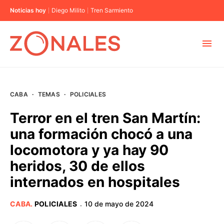
Noticias hoy
Diego Milito
Tren Sarmiento
MUNICIPIOS
CABA
·
TEMAS
·
POLICIALES
CABA
Terror en el tren San Martín:
una formación chocó a una
BUENOS AIRES
locomotora y ya hay 90
heridos, 30 de ellos
PROVINCIAS
internados en hospitales
ELECCIONES 2023
CABA
.
POLICIALES
10 de mayo de 2024
·