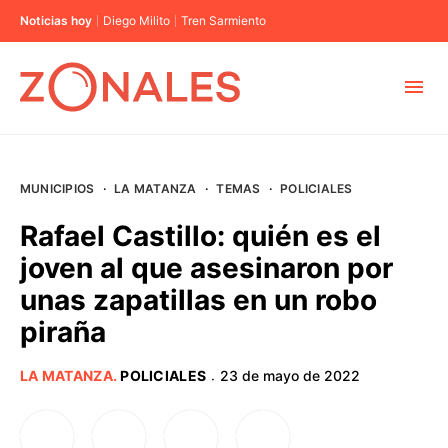
Noticias hoy
Diego Milito
Tren Sarmiento
MUNICIPIOS
MUNICIPIOS
·
LA MATANZA
·
TEMAS
·
POLICIALES
CABA
Rafael Castillo: quién es el
joven al que asesinaron por
BUENOS AIRES
unas zapatillas en un robo
piraña
PROVINCIAS
LA MATANZA
.
POLICIALES
23 de mayo de 2022
·
ELECCIONES 2023