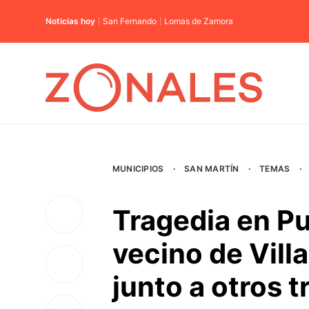
Noticias hoy
San Fernando
Lomas de Zamora
MUNICIPIOS
·
SAN MARTÍN
·
TEMAS
·
Tragedia en Pu
vecino de Vill
junto a otros t