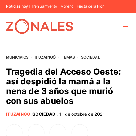
Noticias hoy
Tren Sarmiento
Moreno
Fiesta de la Flor
MUNICIPIOS
MUNICIPIOS
·
ITUZAINGÓ
·
TEMAS
·
SOCIEDAD
CABA
Tragedia del Acceso Oeste:
así despidió la mamá a la
BUENOS AIRES
nena de 3 años que murió
con sus abuelos
PROVINCIAS
ITUZAINGÓ
.
SOCIEDAD
11 de octubre de 2021
·
ELECCIONES 2023