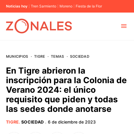
Noticias hoy
Tren Sarmiento
Moreno
Fiesta de la Flor
MUNICIPIOS
MUNICIPIOS
·
TIGRE
·
TEMAS
·
SOCIEDAD
CABA
En Tigre abrieron la
inscripción para la Colonia de
BUENOS AIRES
Verano 2024: el único
requisito que piden y todas
PROVINCIAS
las sedes donde anotarse
ELECCIONES 2023
TIGRE
.
SOCIEDAD
6 de diciembre de 2023
·