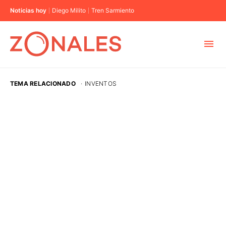
Noticias hoy
Diego Milito
Tren Sarmiento
MUNICIPIOS
TEMA RELACIONADO
·
INVENTOS
CABA
BUENOS AIRES
PROVINCIAS
ELECCIONES 2023