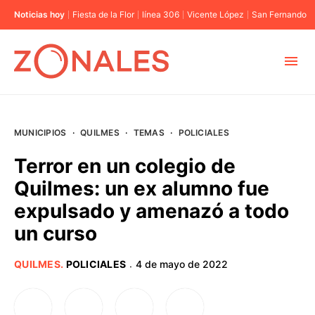
Noticias hoy
Fiesta de la Flor
línea 306
Vicente López
San Fernando
MUNICIPIOS
MUNICIPIOS
·
QUILMES
·
TEMAS
·
POLICIALES
CABA
Terror en un colegio de
Quilmes: un ex alumno fue
BUENOS AIRES
expulsado y amenazó a todo
un curso
PROVINCIAS
QUILMES
.
POLICIALES
4 de mayo de 2022
·
ELECCIONES 2023