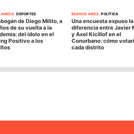
LANEDA
.
DEPORTES
BUENOS AIRES
.
POLÍTICA
obogán de Diego Milito, a
Una encuesta expuso la
ños de su vuelta a la
diferencia entre Javier 
emia: del ídolo en el
y Axel Kicillof en el
ng Positivo a los
Conurbano: cómo votar
ltos
cada distrito