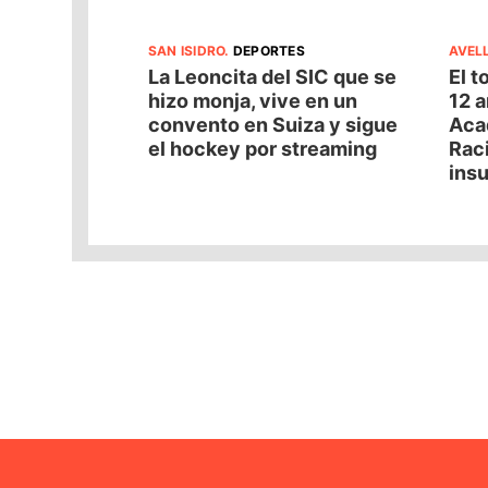
SAN ISIDRO
.
DEPORTES
AVEL
La Leoncita del SIC que se
El t
hizo monja, vive en un
12 a
convento en Suiza y sigue
Acad
el hockey por streaming
Raci
insu