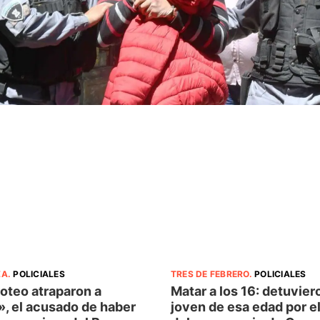
ZA
.
POLICIALES
TRES DE FEBRERO
.
POLICIALES
roteo atraparon a
Matar a los 16: detuvier
», el acusado de haber
joven de esa edad por e