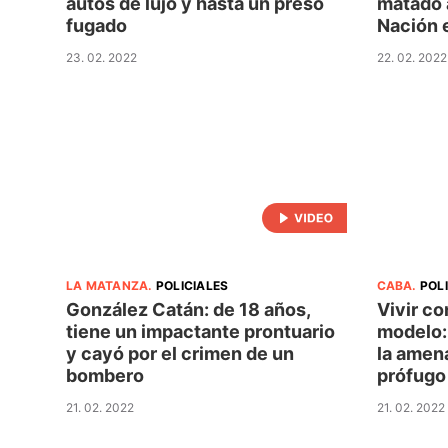
autos de lujo y hasta un preso
matado 
fugado
Nación 
23. 02. 2022
22. 02. 2022
LA MATANZA
.
POLICIALES
CABA
.
POL
González Catán: de 18 años,
Vivir co
tiene un impactante prontuario
modelo: 
y cayó por el crimen de un
la amena
bombero
prófugo
21. 02. 2022
21. 02. 2022