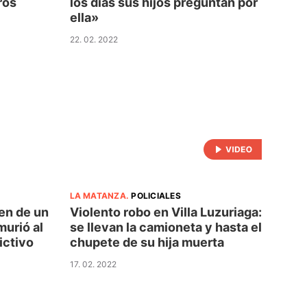
ros
los días sus hijos preguntan por
ella»
22. 02. 2022
LA MATANZA
.
POLICIALES
en de un
Violento robo en Villa Luzuriaga:
murió al
se llevan la camioneta y hasta el
ictivo
chupete de su hija muerta
17. 02. 2022