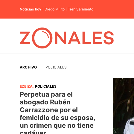
Noticias hoy
Diego Milito
Tren Sarmiento
ARCHIVO
·
POLICIALES
EZEIZA
.
POLICIALES
Perpetua para el
abogado Rubén
Carrazzone por el
femicidio de su esposa,
un crimen que no tiene
cadáver