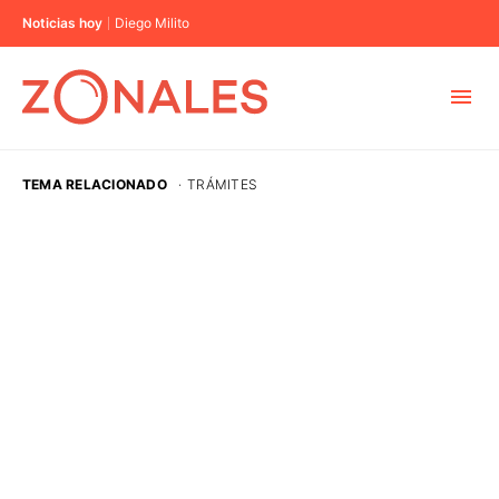
Noticias hoy
Diego Milito
MUNICIPIOS
TEMA RELACIONADO
·
TRÁMITES
CABA
BUENOS AIRES
PROVINCIAS
ELECCIONES 2023