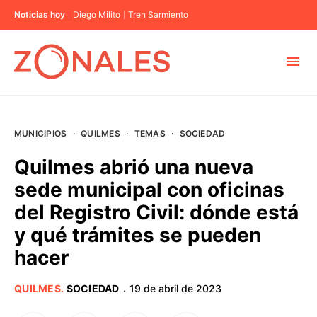
Noticias hoy
Diego Milito
Tren Sarmiento
MUNICIPIOS
MUNICIPIOS
·
QUILMES
·
TEMAS
·
SOCIEDAD
CABA
Quilmes abrió una nueva
sede municipal con oficinas
BUENOS AIRES
del Registro Civil: dónde está
y qué trámites se pueden
PROVINCIAS
hacer
ELECCIONES 2023
QUILMES
.
SOCIEDAD
19 de abril de 2023
·