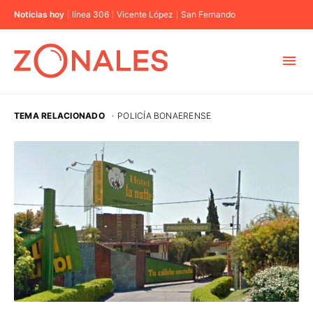
Noticias hoy
línea 306
Vicente López
San Fernando
MUNICIPIOS
TEMA RELACIONADO
·
POLICÍA BONAERENSE
CABA
BUENOS AIRES
PROVINCIAS
ELECCIONES 2023