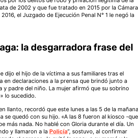
s por los delitos de robo y privación ilegítima de la
data de 2002 y que fue tratado en 2015 por la Cámara
 2016, el Juzgado de Ejecución Penal N° 1 le negó la
aga: la desgarradora frase del
dijo el hijo de la víctima a sus familiares tras el
na en declaraciones a la prensa que brindó junto a
 y padre del niño. La mujer afirmó que su sobrino
» lo sucedido.
n llanto, recordó que este lunes a las 5 de la mañan
sa se quedó con su hijo. «A las 8 fueron al kiosco -que
pe más nada. No hablé con Gloria durante el día. Un
ando y llamaron a la
Policía
”, sostuvo, al confirmar