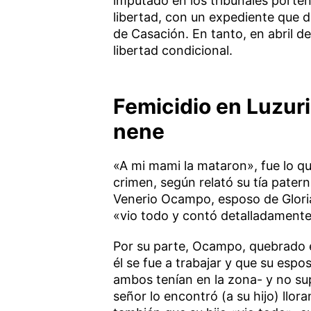
imputado en los tribunales porteño
libertad, con un expediente que 
de Casación. En tanto, en abril de
libertad condicional.
Femicidio en Luzuri
nene
«A mi mami la mataron», fue lo que 
crimen, según relató su tía pater
Venerio Ocampo, esposo de Gloria
«vio todo y contó detalladamente
Por su parte, Ocampo, quebrado e
él se fue a trabajar y que su espo
ambos tenían en la zona- y no su
señor lo encontró (a su hijo) llor