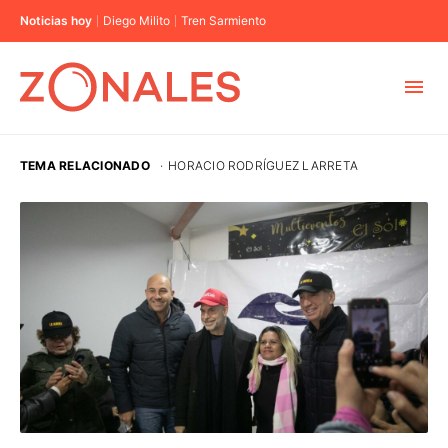
Noticias hoy
Diego Milito
Tren Sarmiento
MUNICIPIOS
TEMA RELACIONADO
·
HORACIO RODRÍGUEZ LARRETA
CABA
BUENOS AIRES
PROVINCIAS
ELECCIONES 2023