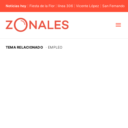
Noticias hoy
Fiesta de la Flor
línea 306
Vicente López
San Fernando
MUNICIPIOS
TEMA RELACIONADO
·
EMPLEO
CABA
BUENOS AIRES
PROVINCIAS
ELECCIONES 2023