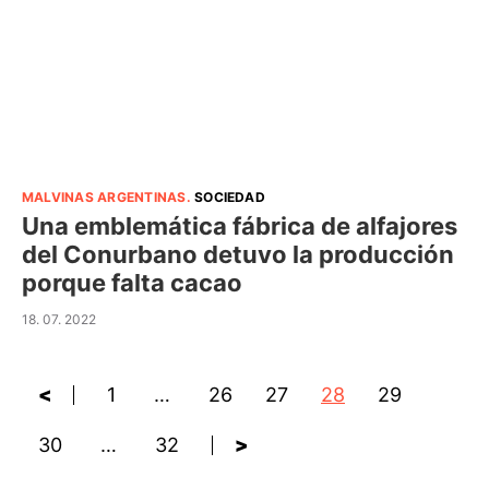
MALVINAS ARGENTINAS
.
SOCIEDAD
Una emblemática fábrica de alfajores
del Conurbano detuvo la producción
porque falta cacao
18. 07. 2022
<
1
…
26
27
28
29
30
…
32
>