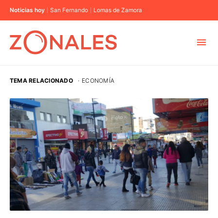
Noticias hoy
San Fernando
Lomas de Zamora
MUNICIPIOS
TEMA RELACIONADO
·
ECONOMÍA
CABA
BUENOS AIRES
PROVINCIAS
ELECCIONES 2023