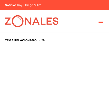
Noticias hoy
Diego Milito
MUNICIPIOS
TEMA RELACIONADO
·
DNI
CABA
BUENOS AIRES
PROVINCIAS
ELECCIONES 2023