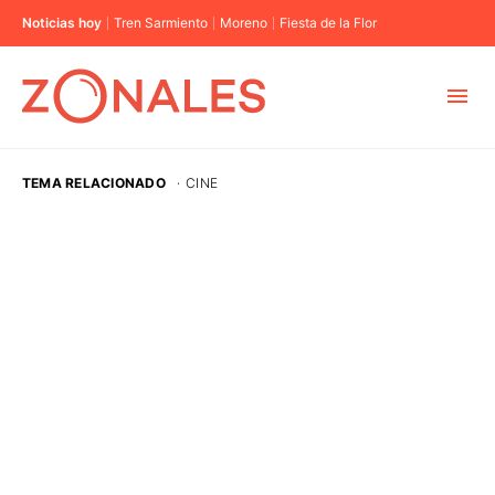
Noticias hoy
Tren Sarmiento
Moreno
Fiesta de la Flor
MUNICIPIOS
TEMA RELACIONADO
·
CINE
CABA
BUENOS AIRES
PROVINCIAS
ELECCIONES 2023