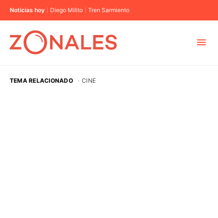
Noticias hoy
Diego Milito
Tren Sarmiento
MUNICIPIOS
TEMA RELACIONADO
·
CINE
CABA
BUENOS AIRES
PROVINCIAS
ELECCIONES 2023