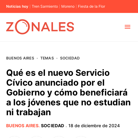
Noticias hoy
Tren Sarmiento
Moreno
Fiesta de la Flor
MUNICIPIOS
BUENOS AIRES
·
TEMAS
·
SOCIEDAD
CABA
Qué es el nuevo Servicio
Cívico anunciado por el
BUENOS AIRES
Gobierno y cómo beneficiará
a los jóvenes que no estudian
PROVINCIAS
ni trabajan
ELECCIONES 2023
BUENOS AIRES
.
SOCIEDAD
18 de diciembre de 2024
·