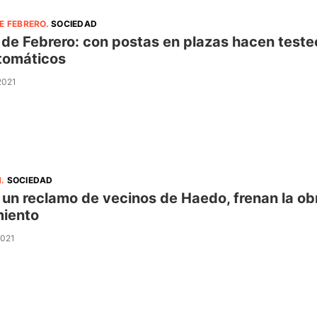
E FEBRERO
.
SOCIEDAD
 de Febrero: con postas en plazas hacen test
tomáticos
 2021
N
.
SOCIEDAD
 un reclamo de vecinos de Haedo, frenan la obr
iento
2021