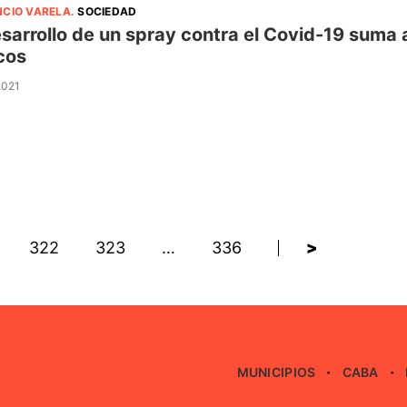
NCIO VARELA
.
SOCIEDAD
esarrollo de un spray contra el Covid-19 suma 
icos
2021
322
323
…
336
>
MUNICIPIOS
CABA