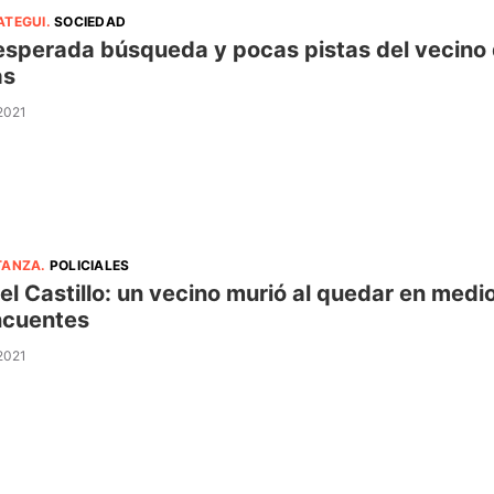
ATEGUI
.
SOCIEDAD
sperada búsqueda y pocas pistas del vecino 
as
 2021
TANZA
.
POLICIALES
el Castillo: un vecino murió al quedar en medio 
ncuentes
 2021