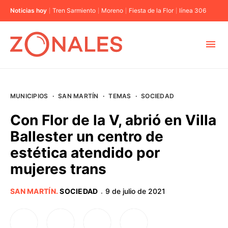
Noticias hoy
Tren Sarmiento
Moreno
Fiesta de la Flor
línea 306
MUNICIPIOS
MUNICIPIOS
·
SAN MARTÍN
·
TEMAS
·
SOCIEDAD
CABA
Con Flor de la V, abrió en Villa
Ballester un centro de
BUENOS AIRES
estética atendido por
mujeres trans
PROVINCIAS
SAN MARTÍN
.
SOCIEDAD
9 de julio de 2021
·
ELECCIONES 2023