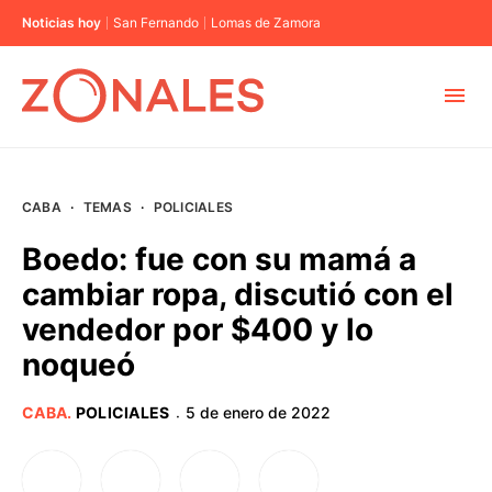
Noticias hoy
San Fernando
Lomas de Zamora
MUNICIPIOS
CABA
·
TEMAS
·
POLICIALES
CABA
Boedo: fue con su mamá a
cambiar ropa, discutió con el
BUENOS AIRES
vendedor por $400 y lo
noqueó
PROVINCIAS
CABA
.
POLICIALES
5 de enero de 2022
·
ELECCIONES 2023