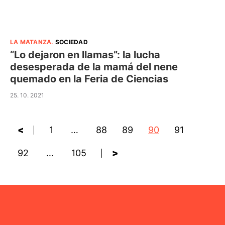
LA MATANZA
.
SOCIEDAD
“Lo dejaron en llamas”: la lucha
desesperada de la mamá del nene
quemado en la Feria de Ciencias
25. 10. 2021
<
1
…
88
89
90
91
92
…
105
>