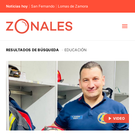
Noticias hoy
San Fernando
Lomas de Zamora
MUNICIPIOS
RESULTADOS DE BÚSQUEDA
·
EDUCACIÓN
CABA
BUENOS AIRES
PROVINCIAS
ELECCIONES 2023